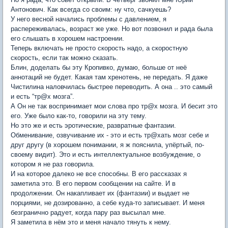
Антонович. Как всегда со своим: ну что, сачкуешь?
У него весной начались проблемы с давлением, я
распереживалась, возраст же уже. Но вот позвонил и рада была
его слышать в хорошем настроении.
Теперь включать не просто скорость надо, а скоростную
скорость, если так можно сказать.
Блин, доделать бы эту Кропивко, думаю, больше от неё
аннотаций не будет. Какая там хренотень, не передать. Я даже
Чистилина наловчилась быстрее переводить. А она .. это самый
и есть “тр@х мозга”.
А Он не так воспринимает мои слова про тр@х мозга. И бесит это
его. Уже было как-то, говорили на эту тему.
Но это же и есть эротические, развратные фантазии.
Обменивание, озвучивание их - это и есть тр@хать мозг себе и
друг другу (в хорошем понимании, я ж пояснила, упёртый, по-
своему видит). Это и есть интеллектуальное возбуждение, о
котором я не раз говорила.
И на которое далеко не все способны. В его рассказах я
заметила это. В его первом сообщении на сайте. И в
продолжении. Он накапливает их (фантазии) и выдает не
порциями, не дозированно, а себе куда-то записывает. И меня
безгранично радует, когда пару раз высылал мне.
Я заметила в нём это и меня начало тянуть к нему.