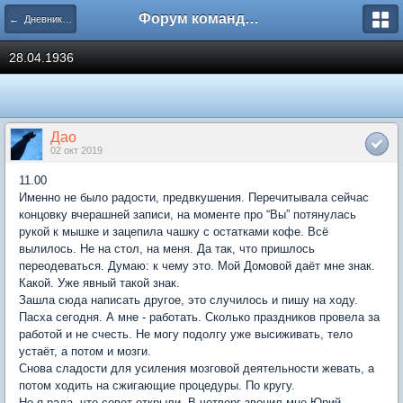
Форум команды PiratStudio.com
← Дневник одной книжницы
28.04.1936
Дао
02 окт 2019
11.00
Именно не было радости, предвкушения. Перечитывала сейчас
концовку вчерашней записи, на моменте про “Вы” потянулась
рукой к мышке и зацепила чашку с остатками кофе. Всё
вылилось. Не на стол, на меня. Да так, что пришлось
переодеваться. Думаю: к чему это. Мой Домовой даёт мне знак.
Какой. Уже явный такой знак.
Зашла сюда написать другое, это случилось и пишу на ходу.
Пасха сегодня. А мне - работать. Сколько праздников провела за
работой и не счесть. Не могу подолгу уже высиживать, тело
устаёт, а потом и мозги.
Снова сладости для усиления мозговой деятельности жевать, а
потом ходить на сжигающие процедуры. По кругу.
Но я рада, что совет открыли. В четверг звонил мне Юрий