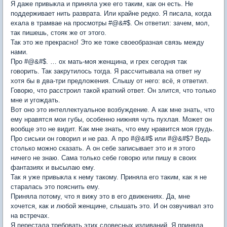
Я даже привыкла и приняла уже его таким, как он есть. Не
поддерживает нить разврата. Или крайне редко. Я писала, когда
ехала в трамвае на просмотры #@&#$. Он ответил: зачем, мол,
так пишешь, стояк же от этого.
Так это же прекрасно! Это же тоже своеобразная связь между
нами.
Про #@&#$. … ох мать-моя женщина, и грех сегодня так
говорить. Так закрутилось тогда. Я рассчитывала на ответ ну
хотя бы в два-три предложения. Слышу от него: всё, я ответил.
Говорю, что расстроил такой краткий ответ. Он злится, что только
мне и угождать.
Вот оно это интеллектуальное возбуждение. А как мне знать, что
ему нравятся мои губы, особенно нижняя чуть пухлая. Может он
вообще это не видит. Как мне знать, что ему нравится моя грудь.
Про сиськи он говорил и не раз. А про #@&#$ или #@&#$? Ведь
столько можно сказать. А он себе записывает это и я этого
ничего не знаю. Сама только себе говорю или пишу в своих
фантазиях и высылаю ему.
Так я уже привыкла к нему такому. Приняла его таким, как я не
старалась это пояснить ему.
Приняла потому, что я вижу это в его движениях. Да, мне
хочется, как и любой женщине, слышать это. И он озвучивал это
на встречах.
Я перестала требовать этих словесных изливаний. Я приняла