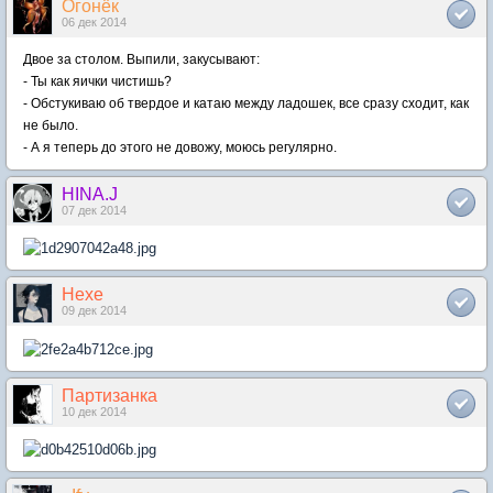
Огонёк
06 дек 2014
Двое за столом. Выпили, закусывают:
- Ты как яички чистишь?
- Обстукиваю об твердое и катаю между ладошек, все сразу сходит, как
не было.
- А я теперь до этого не довожу, моюсь регулярно.
HINA.J
07 дек 2014
Hexe
09 дек 2014
Партизанка
10 дек 2014