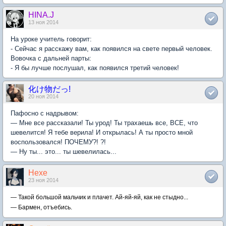
HINA.J
13 ноя 2014
На уроке учитель говорит:
- Сейчас я расскажу вам, как появился на свете первый человек.
Вовочка с дальней парты:
- Я бы лучше послушал, как появился третий человек!
化け物だっ!
20 ноя 2014
Пафосно с надрывом:
— Мне все рассказали! Ты урод! Ты трахаешь все, ВСЕ, что
шевелится! Я тебе верила! И открылась! А ты просто мной
воспользовался! ПОЧЕМУ?! ?!
— Ну ты... это... ты шевелилась...
Hexe
23 ноя 2014
— Такой большой мальчик и плачет. Ай-яй-яй, как не стыдно...
— Бармен, отъебись.