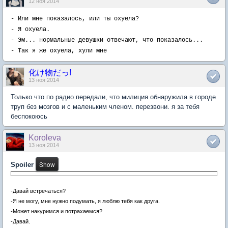
12 ноя 2014
- Или мне показалось, или ты охуела?
- Я охуела.
- Эм... нормальные девушки отвечают, что показалось...
- Так я же охуела, хули мне
化け物だっ!
13 ноя 2014
Только что по радио передали, что милиция обнаружила в городе
труп без мозгов и с маленьким членом. перезвони. я за тебя
беспокоюсь
Koroleva
13 ноя 2014
Spoiler
-Давай встречаться?
-Я не могу, мне нужно подумать, я люблю тебя как друга.
-Может накуримся и потрахаемся?
-Давай.