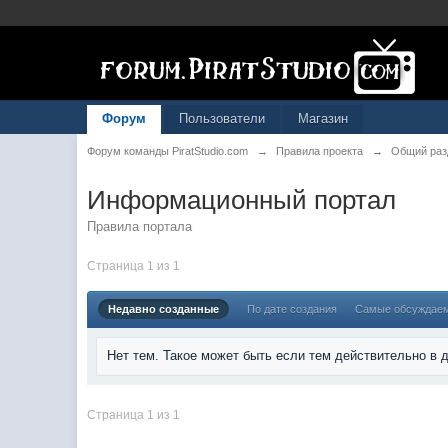
Форум
Пользователи
Магазин
Форум команды PiratStudio.com
→
Правила проекта
→
Общий раз
Информационный портал
Правила портала
Страница 1 из 1
Недавно созданные
По дате создания
Самые обсуждае
Нет тем. Такое может быть если тем действительно в
Страница 1 из 1