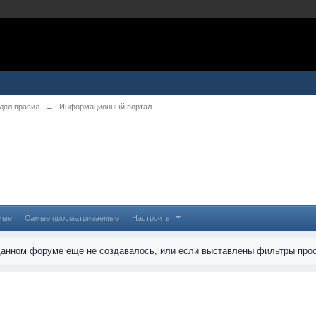
дел правил
→
Информационный портал
мые
Самые просматриваемые
Настроить
 данном форуме еще не создавалось, или если выставлены фильтры прос