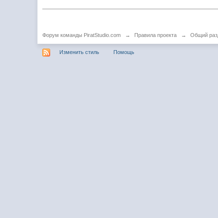
Форум команды PiratStudio.com
→
Правила проекта
→
Общий раз
Изменить стиль
Помощь